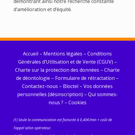
démontrant ainsi notre recherche constante
d’amélioration et d’équité.
Accueil
–
Mentions légales
–
Conditions
Générales d’Utilisation et de Vente (CGUV)
–
Charte sur la protection des données
–
Charte
de déontologie
–
Formulaire de rétractation
–
Contactez-nous
–
Bloctel
–
Vos données
personnelles (désinscription)
–
Qui sommes-
nous ?
–
Cookies
(1) Seule la communication est facturée à 0,40€/min + coût de
l’appel selon opérateur.